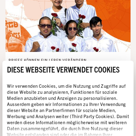
BRIEFE KÖNNEN EIN LEBEN VERÄNDERN
BRIEFMARATHON 2025
DIESE WEBSEITE VERWENDET COOKIES
Jedes Jahr schreiben Unterstützer*innen von
Amnesty International Millionen von Briefen zur
Wir verwenden Cookies, um die Nutzung und Zugriffe auf
Verteidigung der Menschenrechte. Im grössten
diese Website zu analysieren, Funktionen für soziale
Menschenrechtsevent weltweit rufen wir dieses Jahr
Medien anzubieten und Anzeigen zu personalisieren.
Ausserdem geben wir Informationen zu Ihrer Verwendung
dazu auf, sich für Menschen aus fünf Ländern zu
dieser Website an Partnerfirmen für soziale Medien,
engagieren, die sich für Klimagerechtigkeit
Werbung und Analysen weiter (Third Party Cookies). Damit
einsetzen.
werden diese Informationen möglicherweise mit weiteren
Daten zusammengeführt, die durch Ihre Nutzung dieser
Zu den 5 Petitionen
Website entstanden sind oder die im Rahmen Ihrer