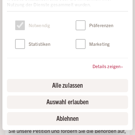
Nutzung der Dienste gesammelt wurden.
Einwilligungsauswahl
Notwendig
Präferenzen
Statistiken
Marketing
Details zeigen
DIE SCHWEIZ MUSS DIE DEMONSTRATIONSFREIHEIT
Alle zulassen
GARANTIEREN!
DEMONSTRIEREN IST EIN
MENSCHENRECHT
Auswahl erlauben
Die Schweizer Behörden schränken das
Ablehnen
Demonstrationsrecht immer wieder durch Verbote
und abschreckende Massnahmen ein. Unterzeichnen
Sie unsere Petition und fordern Sie die Behörden auf,