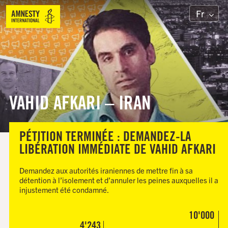
Fr
VAHID AFKARI – IRAN
PÉTITION TERMINÉE : DEMANDEZ-LA
LIBÉRATION IMMÉDIATE DE VAHID AFKARI
Demandez aux autorités iraniennes de mettre fin à sa
détention à l’isolement et d’annuler les peines auxquelles il a
injustement été condamné.
10'000
4'243