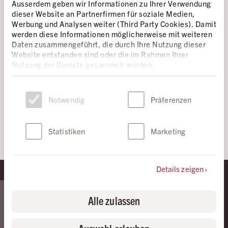
COU (…). J'AI ÉTÉ DANS LE COMA
Ausserdem geben wir Informationen zu Ihrer Verwendung
PENDANT TROIS JOURS. MALGRÉ CELA,
dieser Website an Partnerfirmen für soziale Medien,
Werbung und Analysen weiter (Third Party Cookies). Damit
MALHEUREUSEMENT, PERSONNE N'A
werden diese Informationen möglicherweise mit weiteren
ENTENDU MA VOIX».
Daten zusammengeführt, die durch Ihre Nutzung dieser
Website entstanden sind oder die im Rahmen Ihrer
Nutzung der Dienste gesammelt wurden.
Einwilligungsauswahl
Notwendig
Präferenzen
Vahid Afkari
Statistiken
Marketing
Details zeigen
Alle zulassen