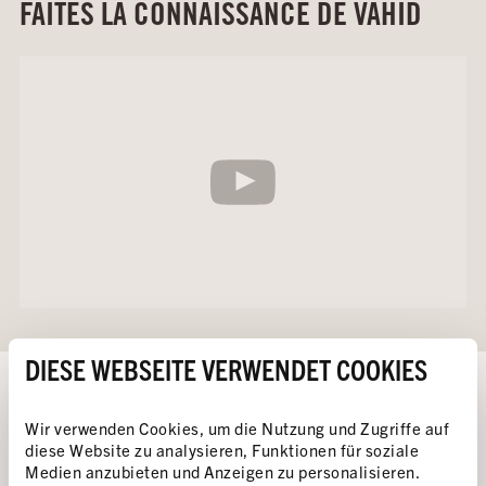
FAITES LA CONNAISSANCE DE VAHID
DIESE WEBSEITE VERWENDET COOKIES
«APRÈS UNE GRÈVE DE LA FAIM DE 20
Wir verwenden Cookies, um die Nutzung und Zugriffe auf
JOURS, J'AI CASSÉ UNE TASSE EN VERRE
diese Website zu analysieren, Funktionen für soziale
ET AVEC ELLE, JE ME SUIS TAILLADÉ LE
Medien anzubieten und Anzeigen zu personalisieren.