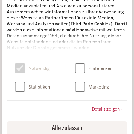
International appelant à l’acquittement des trois
Medien anzubieten und Anzeigen zu personalisieren.
militantes. Des poursuites aussi absurdes et infondées
Ausserdem geben wir Informationen zu Ihrer Verwendung
ne doivent pas torpiller le droit à la liberté d’expression.
dieser Website an Partnerfirmen für soziale Medien,
Werbung und Analysen weiter (Third Party Cookies). Damit
DÉCOUVREZ L’INTÉGRALITÉ DE
werden diese Informationen möglicherweise mit weiteren
Daten zusammengeführt, die durch Ihre Nutzung dieser
L’HISTOIRE
Website entstanden sind oder die im Rahmen Ihrer
Nutzung der Dienste gesammelt wurden.
Einwilligungsauswahl
Notwendig
Präferenzen
Statistiken
Marketing
Details zeigen
Alle zulassen
NOUS AVONS BEAUCOUP D’AMI·E·S ET DES