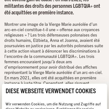
militantes des droits des personnes LGBTQIA+ ont
été acquittées en première instance.
Montrer une image de la Vierge Marie auréolée d’un
arc-en-ciel constitue-t-il une « offense aux croyances
religieuses » ? Les trois défenseuses polonaises des
droits humains, Elżbieta, Anna et Joanna, avaient été
poursuivies en justice par les autorités polonaises suite
à cette action visant à dénoncer les discriminations à
l’encontre de la communauté LGBTQIA+. Les trois
femmes encouraient jusqu’à deux ans
d’emprisonnement pour avoir distribué des affiches
représentant la Vierge Marie auréolée d’un arc-en-ciel.
En mars 2021, elles ont été acquittées en première
instance à juste titre. Cependant, elles risquent
toujours une peine de prison pouvant aller jusqu’à deux
DIESE WEBSEITE VERWENDET COOKIES
ans car le procureur a fait recours de cette décision.
Partout dans le monde, plus de 180 000 personnes
Wir verwenden Cookies, um die Nutzung und Zugriffe auf
avaient participé à la campagne d’Amnesty
diese Website zu analysieren, Funktionen für soziale