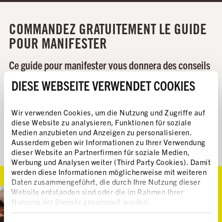
COMMANDEZ GRATUITEMENT LE GUIDE
POUR MANIFESTER
Ce guide pour manifester vous donnera des conseils
pratiques pour vous rendre en manifestation, un
DIESE WEBSEITE VERWENDET COOKIES
résumé de vos droits en tant que manifestant·e·x et
ceux dont vous disposez face à la police.
Wir verwenden Cookies, um die Nutzung und Zugriffe auf
diese Website zu analysieren, Funktionen für soziale
Medien anzubieten und Anzeigen zu personalisieren.
Commander ici
Ausserdem geben wir Informationen zu Ihrer Verwendung
dieser Website an Partnerfirmen für soziale Medien,
Werbung und Analysen weiter (Third Party Cookies). Damit
werden diese Informationen möglicherweise mit weiteren
Daten zusammengeführt, die durch Ihre Nutzung dieser
Website entstanden sind oder die im Rahmen Ihrer
Nutzung der Dienste gesammelt wurden.