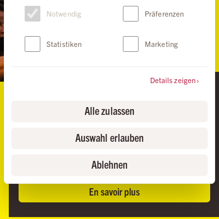
Einwilligungsauswahl
Notwendig
Präferenzen
Statistiken
Marketing
Details zeigen
LE DROIT DE MANIFESTER
La liberté de réunion est un pilier central d'une
Alle zulassen
société démocratique. Pourtant, une tendance
inquiétante se dessine dans le monde entier: les
Auswahl erlauben
personnes qui exercent ce droit rencontrent toujours
plus de restrictions, quand elles ne s'exposent pas à
la répression et à des violences.
Ablehnen
En savoir plus