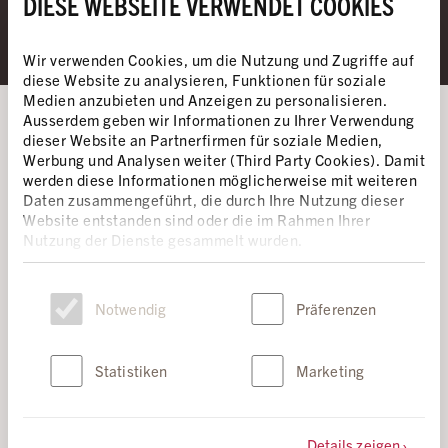
DIESE WEBSEITE VERWENDET COOKIES
population en Iran.
Wir verwenden Cookies, um die Nutzung und Zugriffe auf
diese Website zu analysieren, Funktionen für soziale
Medien anzubieten und Anzeigen zu personalisieren.
Ausserdem geben wir Informationen zu Ihrer Verwendung
VOTRE DON POUR LA LIBERTÉ ET LA
dieser Website an Partnerfirmen für soziale Medien,
Werbung und Analysen weiter (Third Party Cookies). Damit
JUSTICE
werden diese Informationen möglicherweise mit weiteren
Daten zusammengeführt, die durch Ihre Nutzung dieser
Depuis des années et en ce moment même, nous
Website entstanden sind oder die im Rahmen Ihrer
Nutzung der Dienste gesammelt wurden.
observons de près ce qui se passe en Iran. Nous
mettons en lumière les violations des droits
Einwilligungsauswahl
humains et nous nous engageons sans relâche pour
Notwendig
Präferenzen
les personnes menacées. Nous ne nous arrêterons
pas – jusqu'à ce que la peine de mort soit abolie et
Statistiken
Marketing
que les gens puissent vivre librement.
Soutenez notre travail de protection des droits
Details zeigen