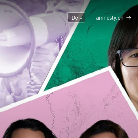
amnesty.ch
De