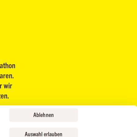
rathon
aren.
r wir
zen.
Ablehnen
Auswahl erlauben