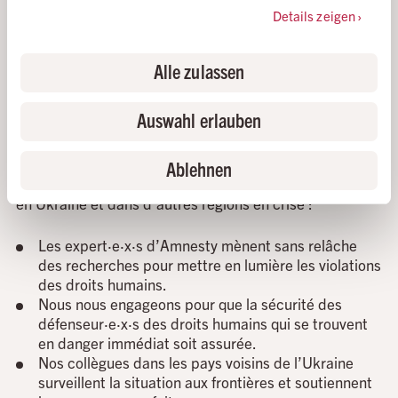
crimes de guerre et des crimes contre l’humanité dans
Details zeigen
le conflit armé qui dure depuis huit ans dans l’est de
l’Ukraine.
Alle zulassen
Aujourd’hui encore, notre Crisis Evidence Lab est très
actif. Son équipe observe continuellement la situation
Auswahl erlauben
et documente les violations des droits humains.
Vous pouvez aider.
Avec votre don, vous soutenez
Ablehnen
notre travail de protection des personnes innocentes –
en Ukraine et dans d’autres régions en crise :
Les expert·e·x·s d’Amnesty mènent sans relâche
des recherches pour mettre en lumière les violations
des droits humains.
Nous nous engageons pour que la sécurité des
défenseur·e·x·s des droits humains qui se trouvent
en danger immédiat soit assurée.
Nos collègues dans les pays voisins de l’Ukraine
surveillent la situation aux frontières et soutiennent