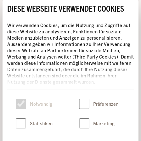
CIVILE DOIT ÊTRE UNE PRIORITÉ
DIESE WEBSEITE VERWENDET COOKIES
ABSOLUE
Wir verwenden Cookies, um die Nutzung und Zugriffe auf
diese Website zu analysieren, Funktionen für soziale
Des enquêtes récentes d’Amnesty International
Medien anzubieten und Anzeigen zu personalisieren.
montrent que les militaires russes attaquent sans
Ausserdem geben wir Informationen zu Ihrer Verwendung
discernement des zones résidentielles, des écoles et
dieser Website an Partnerfirmen für soziale Medien,
des hôpitaux en Ukraine.
Les populations locales sont
Werbung und Analysen weiter (Third Party Cookies). Damit
exposées à un danger permanent.
werden diese Informationen möglicherweise mit weiteren
Daten zusammengeführt, die durch Ihre Nutzung dieser
Amnesty International demande l’arrêt immédiat de
Website entstanden sind oder die im Rahmen Ihrer
Nutzung der Dienste gesammelt wurden.
ces attaques aveugles
, qui violent les lois de la guerre.
L’utilisation d’armes à sous-munitions, qui provoquent
des morts et des blessés parmi la population civile, est
Einwilligungsauswahl
inexcusable.
Notwendig
Präferenzen
AMNESTY AGIT
Statistiken
Marketing
En 2014/2015, Amnesty International a documenté des